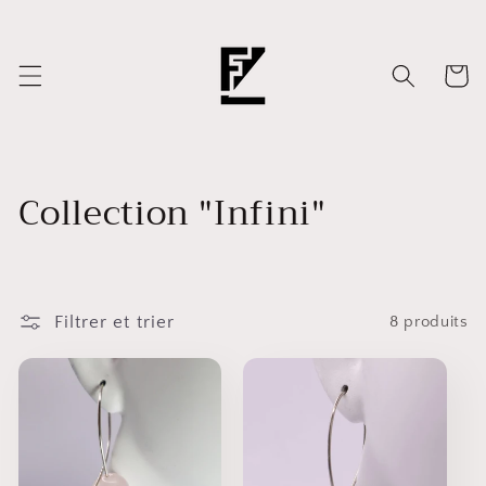
et
passer
au
contenu
Panier
C
Collection "Infini"
o
l
Filtrer et trier
l
8 produits
e
c
t