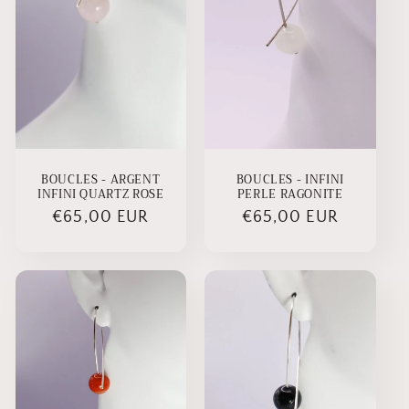
i
o
n
:
BOUCLES - INFINI
BOUCLES - ARGENT
PERLE RAGONITE
INFINI QUARTZ ROSE
Prix
€65,00 EUR
Prix
€65,00 EUR
habituel
habituel